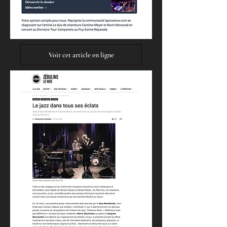
Voir cet article en ligne