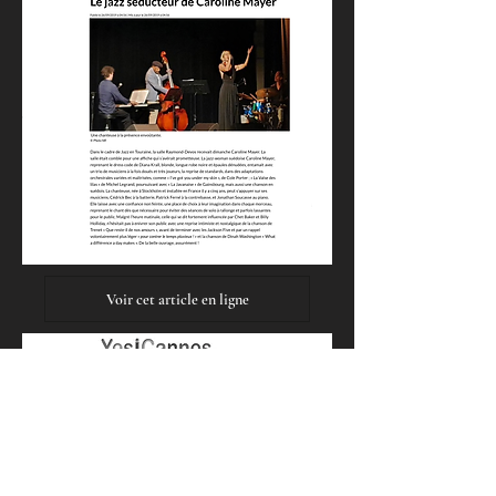
Voir cet article en ligne